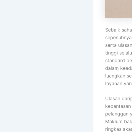
Sebaik saha
sepenuhnya
serta ulasa
tinggi sela
standard pe
dalam keada
luangkan se
layanan yan
Ulasan dar
kepantasan 
pelanggan 
Maklum bala
ringkas ak