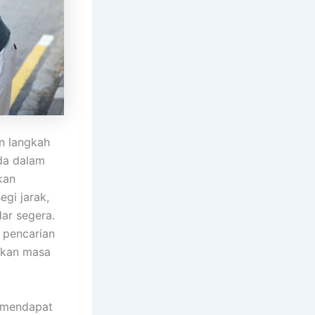
n langkah
da dalam
kan
gi jarak,
ar segera.
 pencarian
akan masa
a mendapat