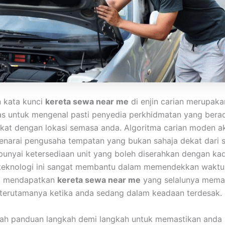
 kata kunci
kereta sewa near me
di enjin carian merupaka
as untuk mengenal pasti penyedia perkhidmatan yang bera
ekat dengan lokasi semasa anda. Algoritma carian moden a
narai pengusaha tempatan yang bukan sahaja dekat dari se
nyai ketersediaan unit yang boleh diserahkan dengan kad
teknologi ini sangat membantu dalam memendekkan waktu
i mendapatkan
kereta sewa near me
yang selalunya mem
terutamanya ketika anda sedang dalam keadaan terdesak.
alah panduan langkah demi langkah untuk memastikan and