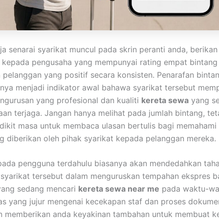
ja senarai syarikat muncul pada skrin peranti anda, berika
 kepada pengusaha yang mempunyai rating empat bintang 
n pelanggan yang positif secara konsisten. Penarafan binta
lunya menjadi indikator awal bahawa syarikat tersebut mem
ngurusan yang profesional dan kualiti
kereta sewa
yang se
an terjaga. Jangan hanya melihat pada jumlah bintang, tet
dikit masa untuk membaca ulasan bertulis bagi memahami
g diberikan oleh pihak syarikat kepada pelanggan mereka.
ipada pengguna terdahulu biasanya akan mendedahkan tah
syarikat tersebut dalam menguruskan tempahan ekspres b
yang sedang mencari
kereta sewa near me
pada waktu-wakt
s yang jujur mengenai kecekapan staf dan proses dokume
an memberikan anda keyakinan tambahan untuk membuat k