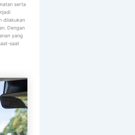
matan serta
njadi
n dilakukan
uan. Dengan
lanan yang
aat-saat