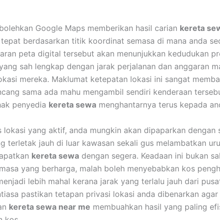
mbolehkan Google Maps memberikan hasil carian
kereta se
 tepat berdasarkan titik koordinat semasa di mana anda s
aran peta digital tersebut akan menunjukkan kedudukan p
yang sah lengkap dengan jarak perjalanan dan anggaran m
okasi mereka. Maklumat ketepatan lokasi ini sangat memb
ncang sama ada mahu mengambil sendiri kenderaan tersebu
hak penyedia
kereta sewa
menghantarnya terus kepada an
 lokasi yang aktif, anda mungkin akan dipaparkan dengan 
ng terletak jauh di luar kawasan sekali gus melambatkan ur
dapatkan
kereta sewa
dengan segera. Keadaan ini bukan sa
asa yang berharga, malah boleh menyebabkan kos pengh
enjadi lebih mahal kerana jarak yang terlalu jauh dari pusa
ntiasa pastikan tetapan privasi lokasi anda dibenarkan agar
an
kereta sewa near me
membuahkan hasil yang paling efi
 kos.