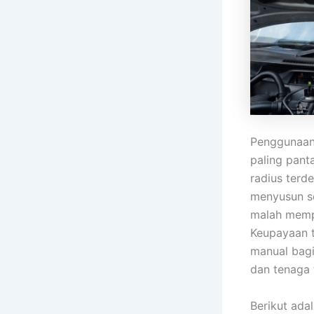
Penggunaan
paling pant
radius terd
menyusun se
malah mempu
Keupayaan 
manual bag
dan tenaga 
Berikut ad