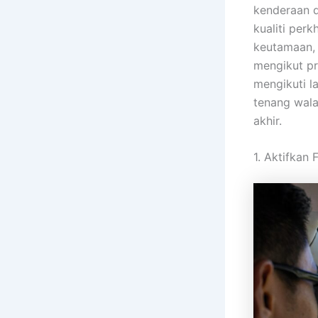
kenderaan 
kualiti per
keutamaan, 
mengikut pr
mengikuti l
tenang wal
akhir.
1. Aktifkan