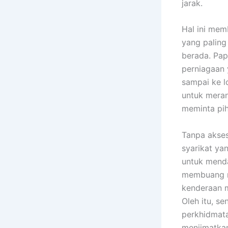
jarak.
Hal ini me
yang paling
berada. Pap
perniagaan 
sampai ke l
untuk mera
meminta pi
Tanpa akses
syarikat ya
untuk men
membuang m
kenderaan m
Oleh itu, se
perkhidmat
menjimatkan