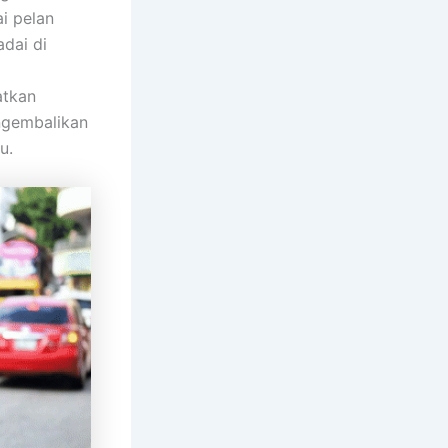
i pelan
adai di
atkan
ngembalikan
u.