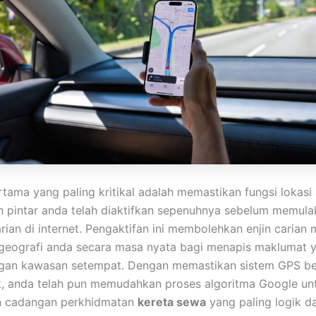
tama yang paling kritikal adalah memastikan fungsi lokasi
n pintar anda telah diaktifkan sepenuhnya sebelum memula
rian di internet. Pengaktifan ini membolehkan enjin carian
eografi anda secara masa nyata bagi menapis maklumat y
ngan kawasan setempat. Dengan memastikan sistem GPS be
, anda telah pun memudahkan proses algoritma Google un
 cadangan perkhidmatan
kereta sewa
yang paling logik da