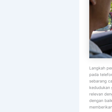
Langkah per
pada telefo
sebarang ca
kedudukan g
relevan de
dengan baik
memberikan