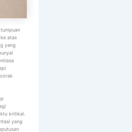
n tumpuan
ke atas
ng yang
punyai
ntiasa
api
 corak
ap
agi
u kritikal.
ntasi yang
eputusan