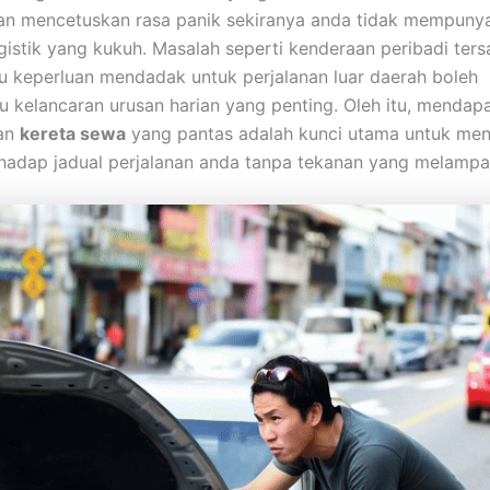
an mencetuskan rasa panik sekiranya anda tidak mempunya
gistik yang kukuh. Masalah seperti kenderaan peribadi ters
u keperluan mendadak untuk perjalanan luar daerah boleh
kelancaran urusan harian yang penting. Oleh itu, mendap
an
kereta sewa
yang pantas adalah kunci utama untuk me
hadap jadual perjalanan anda tanpa tekanan yang melampa