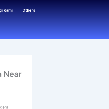
gi Kami
Others
a Near
egera