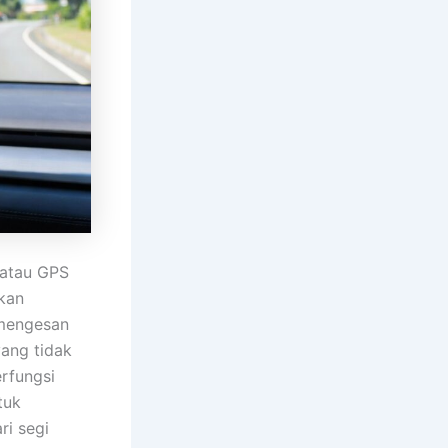
 atau GPS
kan
 mengesan
ang tidak
rfungsi
tuk
ri segi