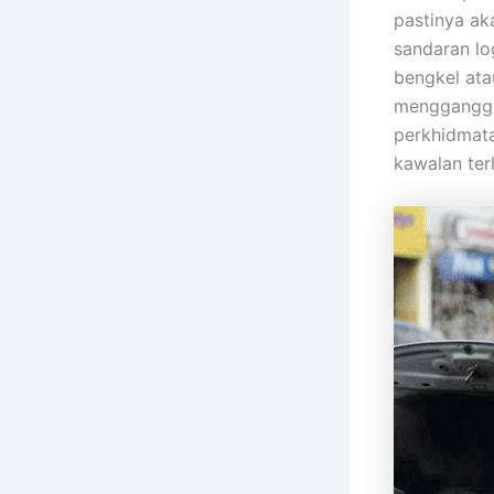
pastinya ak
sandaran lo
bengkel ata
mengganggu 
perkhidmat
kawalan ter