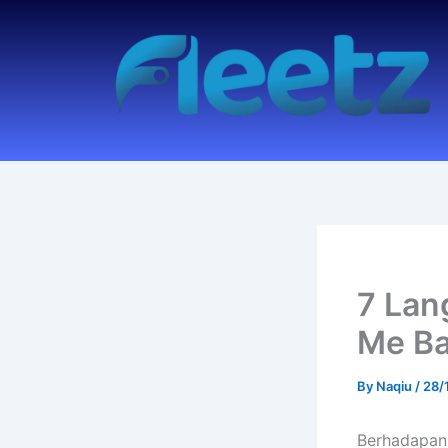
Skip
to
content
7 Lan
Me Ba
By
Naqiu
/
28/
Berhadapan