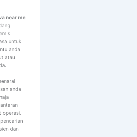
wa near me
edang
remis
asa untuk
antu anda
t atau
da.
senarai
usan anda
haja
antaran
t operasi.
 pencarian
sien dan