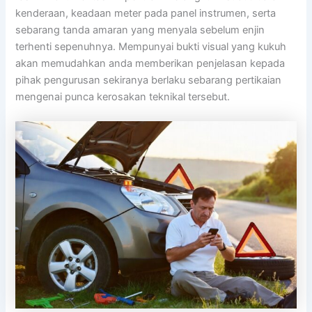
kenderaan, keadaan meter pada panel instrumen, serta
sebarang tanda amaran yang menyala sebelum enjin
terhenti sepenuhnya. Mempunyai bukti visual yang kukuh
akan memudahkan anda memberikan penjelasan kepada
pihak pengurusan sekiranya berlaku sebarang pertikaian
mengenai punca kerosakan teknikal tersebut.