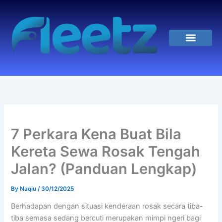
Skip
to
content
Hubungi Kami
7 Perkara Kena Buat Bila
Kereta Sewa Rosak Tengah
Jalan? (Panduan Lengkap)
By
Naqiu
/
30/12/2025
Berhadapan dengan situasi kenderaan rosak secara tiba-
tiba semasa sedang bercuti merupakan mimpi ngeri bagi