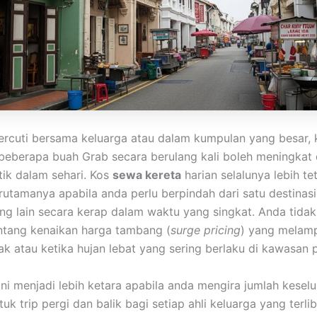
ercuti bersama keluarga atau dalam kumpulan yang besar, 
eberapa buah Grab secara berulang kali boleh meningkat
tik dalam sehari. Kos
sewa kereta
harian selalunya lebih te
rutamanya apabila anda perlu berpindah dari satu destinasi
ang lain secara kerap dalam waktu yang singkat. Anda tidak
ntang kenaikan harga tambang (
surge pricing
) yang melam
k atau ketika hujan lebat yang sering berlaku di kawasan p
ini menjadi lebih ketara apabila anda mengira jumlah kesel
k trip pergi dan balik bagi setiap ahli keluarga yang terli