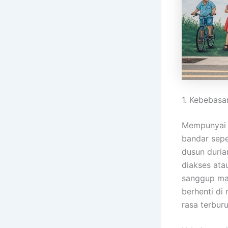
1. Kebebas
Mempunya
bandar sepe
dusun duria
diakses at
sanggup ma
berhenti di
rasa terbur