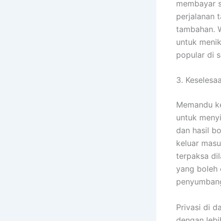
membayar s
perjalanan 
tambahan. W
untuk menik
popular di s
3. Keselesa
Memandu ken
untuk menyi
dan hasil b
keluar masuk
terpaksa di
yang boleh 
penyumbang 
Privasi di 
dengan lebi