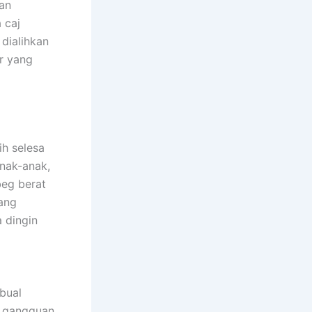
an
 caj
dialihkan
r yang
h selesa
anak-anak,
beg berat
yang
 dingin
bual
a gangguan