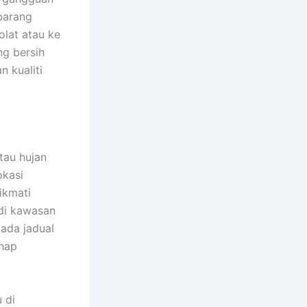
barang
olat atau ke
ng bersih
 kualiti
tau hujan
okasi
ikmati
 di kawasan
pada jadual
ahap
 di