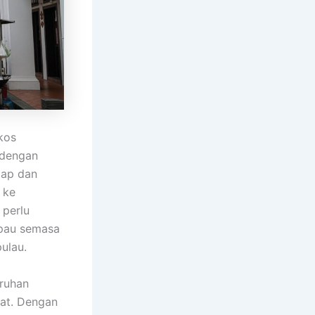
kos
 dengan
tap dan
 ke
 perlu
pau semasa
ulau.
uruhan
bat. Dengan