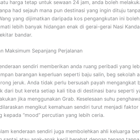
atu harga tetap untuk sewaan 24 jam, anda boleh melakuk
tanpa had sejauh mana pun destinasi yang ingin dituju tanpa
ang yang dijimatkan daripada kos pengangkutan ini boleh 
mati lebih banyak hidangan enak di gerai-gerai Nasi Kanda
ekitar bandar.
an Maksimum Sepanjang Perjalanan
deraan sendiri memberikan anda ruang peribadi yang lebi
mpan barangan keperluan seperti baju salin, beg sekolah 
orong jeruk. Anda tidak perlu bersusah payah mengangkat 
 dari but kereta setiap kali tiba di destinasi baru seperti 
lakukan jika menggunakan Grab. Keselesaan suhu penghawa
dilaraskan mengikut kemahuan sendiri turut menjadi faktor
kepada “mood” percutian yang lebih ceria.
dalam kenderaan sendiri juga membolehkan ahli keluarga ber
h santai atau anak-anak kecil berehat dengan tenang tanp