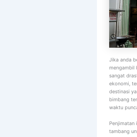
Jika anda b
mengambil b
sangat dras
ekonomi, te
destinasi y
bimbang te
waktu punca
Penjimatan 
tambang untu