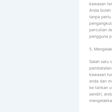
kawasan ter
Anda boleh 
tanpa perlu
pengangkuta
percutian d
pengguna p
5. Mengelak
Salah satu 
pembatalan
kawasan tum
anda dan me
ke tarikan 
sendiri, an
mengelakkan