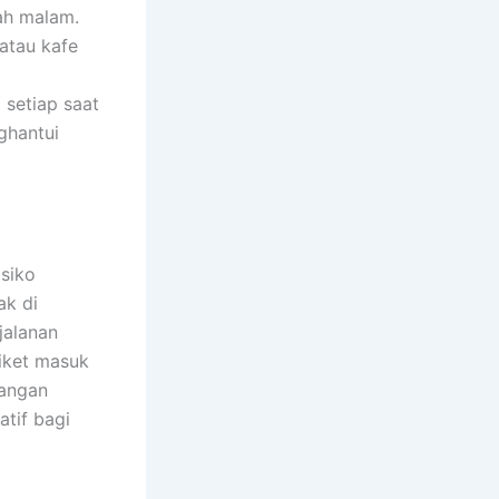
ah malam.
atau kafe
 setiap saat
ghantui
siko
k di
jalanan
iket masuk
tangan
tif bagi