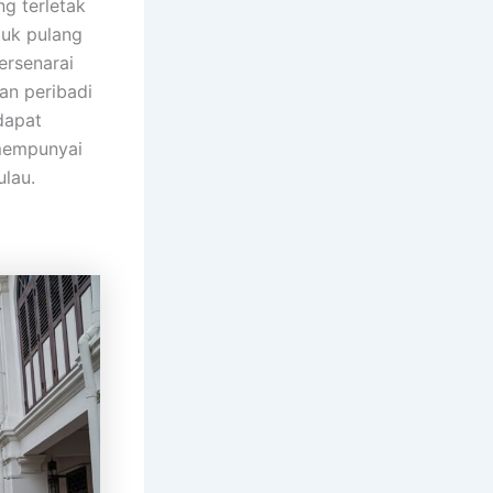
g terletak
tuk pulang
ersenarai
an peribadi
dapat
mempunyai
ulau.