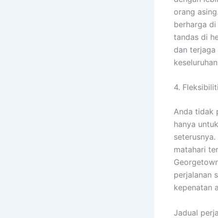
orang asing
berharga di
tandas di h
dan terjaga
keseluruhan
4. Fleksibil
Anda tidak 
hanya untuk
seterusnya.
matahari te
Georgetown
perjalanan 
kepenatan a
Jadual perj