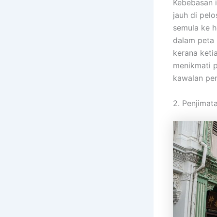
Kebebasan i
jauh di pel
semula ke h
dalam peta 
kerana ket
menikmati 
kawalan pen
2. Penjimat