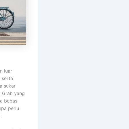
 luar
 serta
ya sukar
u Grab yang
da bebas
npa perlu
.