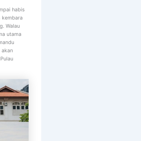
mpai habis
n kembara
g. Walau
ema utama
emandu
 akan
 Pulau