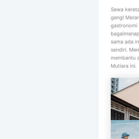
Sewa kereta
geng! Mera
gastronomi 
bagaimanap
sama ada i
sendiri. M
membantu an
Mutiara ini.