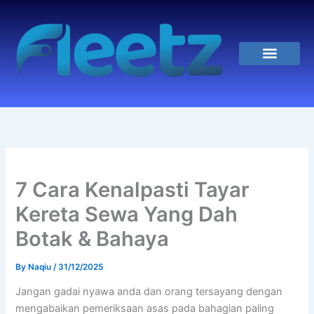
Skip
to
content
Hubungi Kami
7 Cara Kenalpasti Tayar
Kereta Sewa Yang Dah
Botak & Bahaya
By
Naqiu
/
31/12/2025
Jangan gadai nyawa anda dan orang tersayang dengan
mengabaikan pemeriksaan asas pada bahagian paling